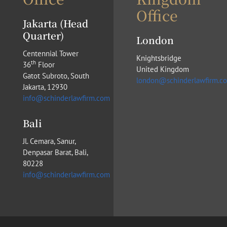
Office
Jakarta (Head
Quarter)
London
Centennial Tower
Knightsbridge
th
36
Floor
United Kingdom
Gatot Subroto, South
london@schinderlawfirm.c
Jakarta, 12930
info@schinderlawfirm.com
Bali
Jl. Cemara, Sanur,
Denpasar Barat, Bali,
80228
info@schinderlawfirm.com