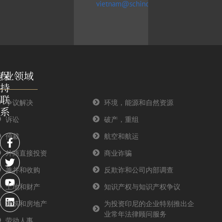
vietnam@schinderlawfirm.com
专业领域
保
持
联
争议解决
环境，能源和自然资源
系
诉讼
破产，重组
F
T
Y
L
仲裁
航空和航运
a
w
o
i
外商直接投资
商业诈骗
c
i
u
n
e
t
t
k
兼并和收购
反欺诈和公司内部调查
b
t
u
e
o
e
b
d
土地和财产
知识产权与知识产权争议
o
r
e
i
建筑和房地产
为投资印尼的企业特别推出企
k
n
业常年法律顾问服务
-
劳动人事