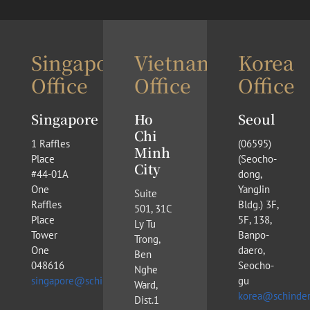
Singapore
Vietnam
Korea
Office
Office
Office
Singapore
Ho
Seoul
Chi
1 Raffles
(​06595)
Minh
Place
(Seocho-
City
#44-01A
dong,
One
YangJin
Suite
Raffles
Bldg.) 3F,
501, 31C
Place
5F, 138,
Ly Tu
Tower
Banpo-
Trong,
One
daero,
Ben
048616
Seocho-
Nghe
singapore@schinderlawfirm.com
gu
Ward,
korea@schinder
Dist.1