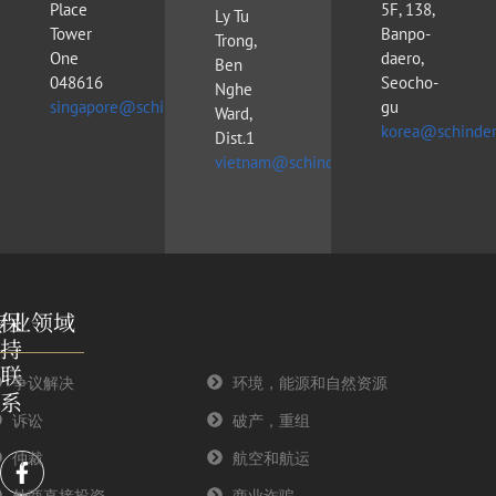
Place
5F, 138,
Ly Tu
Tower
Banpo-
Trong,
One
daero,
Ben
048616
Seocho-
Nghe
singapore@schinderlawfirm.com
gu
Ward,
korea@schinder
Dist.1
vietnam@schinderlawfirm.com
专业领域
保
持
联
争议解决
环境，能源和自然资源
系
诉讼
破产，重组
F
T
Y
L
仲裁
航空和航运
a
w
o
i
外商直接投资
商业诈骗