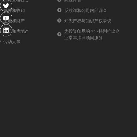
c
i
u
n
e
t
t
k
兼并和收购
反欺诈和公司内部调查
b
t
u
e
o
e
b
d
土地和财产
知识产权与知识产权争议
o
r
e
i
建筑和房地产
为投资印尼的企业特别推出企
k
n
业常年法律顾问服务
-
劳动人事
f