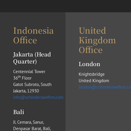
Indonesia
United
Office
Kingdom
Office
Jakarta (Head
Quarter)
London
Centennial Tower
Knightsbridge
th
36
Floor
United Kingdom
Gatot Subroto, South
london@schinderlawfirm.c
Jakarta, 12930
info@schinderlawfirm.com
Bali
Jl. Cemara, Sanur,
Denpasar Barat, Bali,