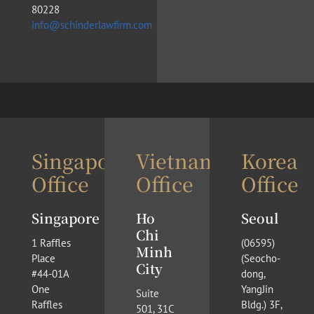
80228
info@schinderlawfirm.com
Singapore
Vietnam
Korea
Office
Office
Office
Singapore
Ho
Seoul
Chi
1 Raffles
(​06595)
Minh
Place
(Seocho-
City
#44-01A
dong,
One
YangJin
Suite
Raffles
Bldg.) 3F,
501, 31C