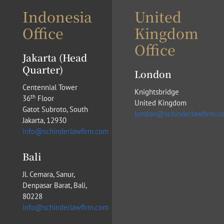
Indonesia
United
Office
Kingdom
Office
Jakarta (Head
Quarter)
London
Centennial Tower
Knightsbridge
th
36
Floor
United Kingdom
Gatot Subroto, South
london@schinderlawfirm.c
Jakarta, 12930
info@schinderlawfirm.com
Bali
Jl. Cemara, Sanur,
Denpasar Barat, Bali,
80228
info@schinderlawfirm.com