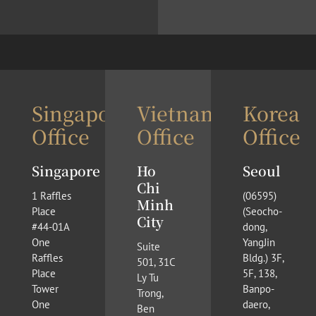
Singapore
Vietnam
Korea
Office
Office
Office
Singapore
Ho
Seoul
Chi
1 Raffles
(​06595)
Minh
Place
(Seocho-
City
#44-01A
dong,
One
YangJin
Suite
Raffles
Bldg.) 3F,
501, 31C
Place
5F, 138,
Ly Tu
Tower
Banpo-
Trong,
One
daero,
Ben