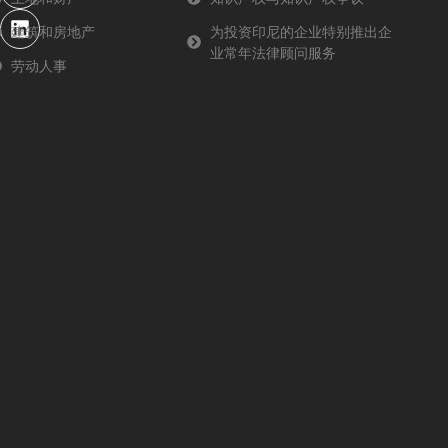
o
r
e
i
建筑和房地产
为投资印尼的企业特别推出企
k
n
业常年法律顾问服务
-
劳动人事
f