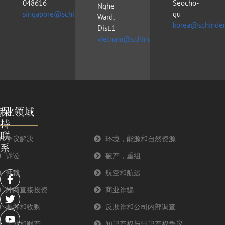
048616
Seocho-
Nghe
singapore@schinderlawfirm.com
gu
Ward,
korea@schinder
Dist.1
vietnam@schinderlawfirm.com
专业领域
保
持
联
争议解决
环境，能源和自然资源
系
诉讼
破产，重组
F
T
Y
L
仲裁
航空和航运
a
w
o
i
外商直接投资
商业诈骗
c
i
u
n
e
t
t
k
兼并和收购
反欺诈和公司内部调查
b
t
u
e
o
e
b
d
土地和财产
知识产权与知识产权争议