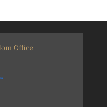
dom Office
om