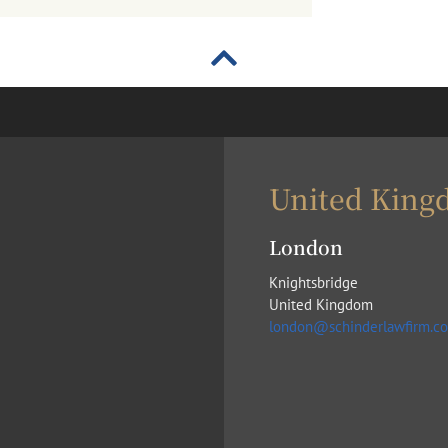
United King
London
Knightsbridge
United Kingdom
london@schinderlawfirm.c