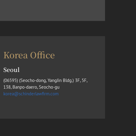
Korea Office
Seoul
(​06595) (Seocho-dong, YangJin Bldg.) 3F, 5F,
138, Banpo-daero, Seocho-gu
korea@schinderlawfirm.com