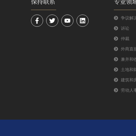
保持联系
专业领
F
T
Y
L
争议解
a
w
o
i
诉讼
c
i
u
n
e
t
t
k
仲裁
b
t
u
e
o
e
b
d
外商直
o
r
e
i
k
n
兼并和
-
土地和
f
建筑和
劳动人