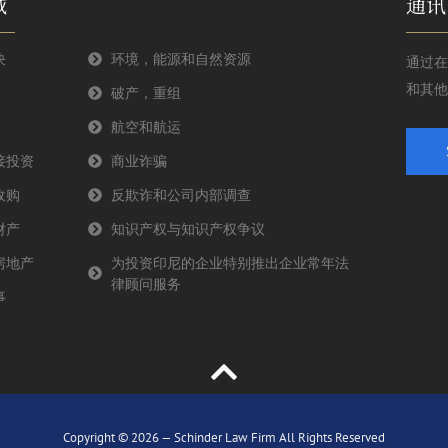
域
通讯
决
环境，能源和自然资源
通过在
和其他
破产，重组
航空和航运
接投资
商业诈骗
收购
反欺诈和公司内部调查
财产
知识产权与知识产权争议
房地产
为投资印尼的企业特别推出企业常年法
律顾问服务
事
Copyright © 2026 — Schinder Law Firm All Rights Reserved