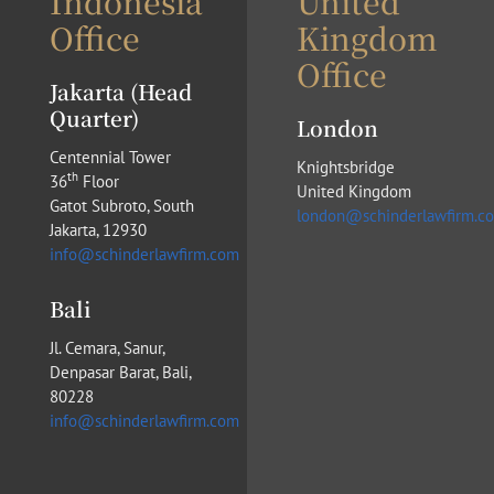
Indonesia
United
Office
Kingdom
Office
Jakarta (Head
Quarter)
London
Centennial Tower
Knightsbridge
th
36
Floor
United Kingdom
Gatot Subroto, South
london@schinderlawfirm.c
Jakarta, 12930
info@schinderlawfirm.com
Bali
Jl. Cemara, Sanur,
Denpasar Barat, Bali,
80228
info@schinderlawfirm.com