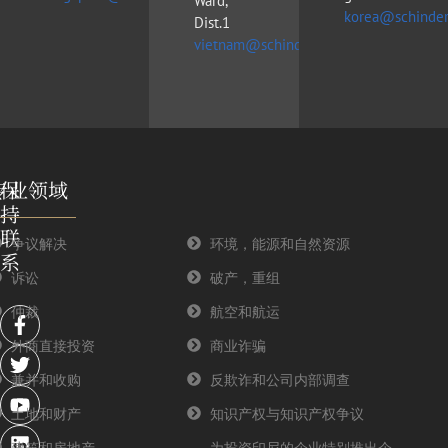
Ward,
korea@schinder
Dist.1
vietnam@schinderlawfirm.com
专业领域
保
持
联
争议解决
环境，能源和自然资源
系
诉讼
破产，重组
F
T
Y
L
仲裁
航空和航运
a
w
o
i
外商直接投资
商业诈骗
c
i
u
n
e
t
t
k
兼并和收购
反欺诈和公司内部调查
b
t
u
e
o
e
b
d
土地和财产
知识产权与知识产权争议
o
r
e
i
建筑和房地产
为投资印尼的企业特别推出企