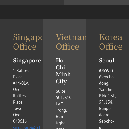
Singapore
Vietnam
Korea
Office
Office
Office
Singapore
Ho
Seoul
Chi
1 Raffles
(​06595)
Minh
Place
(Seocho-
City
#44-01A
dong,
One
YangJin
Suite
Raffles
Bldg.) 3F,
501, 31C
Place
5F, 138,
Ly Tu
Tower
Banpo-
Trong,
One
daero,
Ben
048616
Seocho-
Nghe
singapore@schinderlawfirm.com
gu