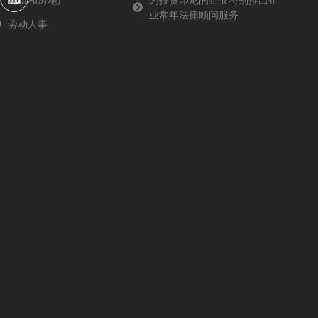
k
n
业常年法律顾问服务
-
劳动人事
f