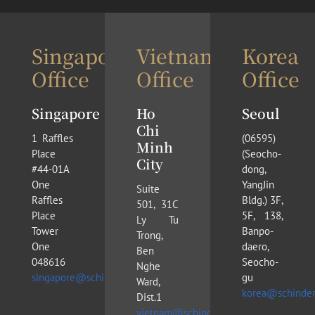
Singapore
Vietnam
Korea
Office
Office
Office
Singapore
Ho
Seoul
Chi
1 Raffles
(​06595)
Minh
Place
(Seocho-
City
#44-01A
dong,
One
YangJin
Suite
Raffles
Bldg.) 3F,
501, 31C
Place
5F, 138,
Ly Tu
Tower
Banpo-
Trong,
One
daero,
Ben
048616
Seocho-
Nghe
singapore@schinderlawfirm.com
gu
Ward,
korea@schinder
Dist.1
vietnam@schinderlawfirm.com