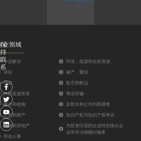
专业领域
保
持
联
争议解决
环境，能源和自然资源
系
诉讼
破产，重组
F
T
Y
L
仲裁
航空和航运
a
w
o
i
外商直接投资
商业诈骗
c
i
u
n
e
t
t
k
兼并和收购
反欺诈和公司内部调查
b
t
u
e
o
e
b
d
土地和财产
知识产权与知识产权争议
o
r
e
i
建筑和房地产
为投资印尼的企业特别推出企
k
n
业常年法律顾问服务
-
劳动人事
f