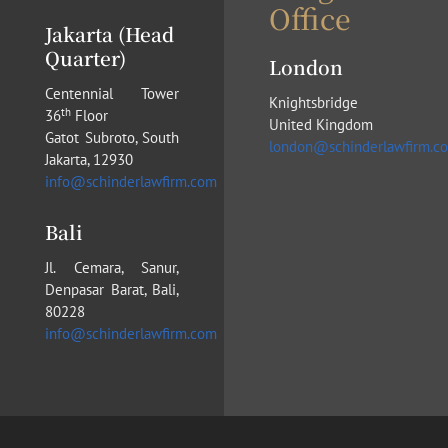
Office
Jakarta (Head
Quarter)
London
Centennial Tower
Knightsbridge
th
36
Floor
United Kingdom
Gatot Subroto, South
london@schinderlawfirm.c
Jakarta, 12930
info@schinderlawfirm.com
Bali
Jl. Cemara, Sanur,
Denpasar Barat, Bali,
80228
info@schinderlawfirm.com