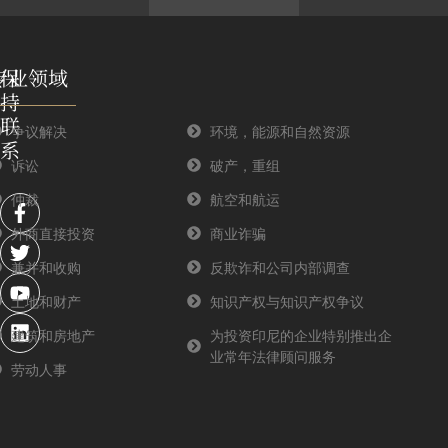
专业领域
保
持
联
争议解决
环境，能源和自然资源
系
诉讼
破产，重组
F
T
Y
L
仲裁
航空和航运
a
w
o
i
外商直接投资
商业诈骗
c
i
u
n
e
t
t
k
兼并和收购
反欺诈和公司内部调查
b
t
u
e
o
e
b
d
土地和财产
知识产权与知识产权争议
o
r
e
i
建筑和房地产
为投资印尼的企业特别推出企
k
n
业常年法律顾问服务
-
劳动人事
f