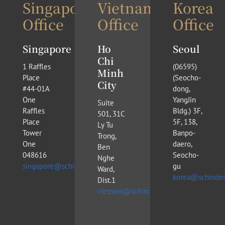
Singapore
Vietnam
Korea
Office
Office
Office
Singapore
Ho
Seoul
Chi
1 Raffles
(​06595)
Minh
Place
(Seocho-
City
#44-01A
dong,
One
YangJin
Suite
Raffles
Bldg.) 3F,
501, 31C
Place
5F, 138,
Ly Tu
Tower
Banpo-
Trong,
One
daero,
Ben
048616
Seocho-
Nghe
singapore@schinderlawfirm.com
gu
Ward,
korea@schinder
Dist.1
vietnam@schinderlawfirm.com