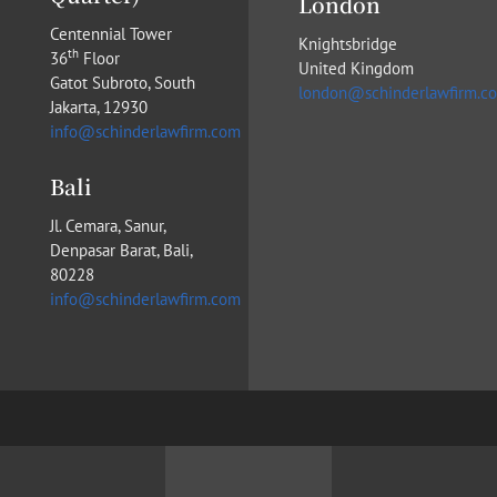
London
Centennial Tower
Knightsbridge
th
36
Floor
United Kingdom
Gatot Subroto, South
london@schinderlawfirm.c
Jakarta, 12930
info@schinderlawfirm.com
Bali
Jl. Cemara, Sanur,
Denpasar Barat, Bali,
80228
info@schinderlawfirm.com