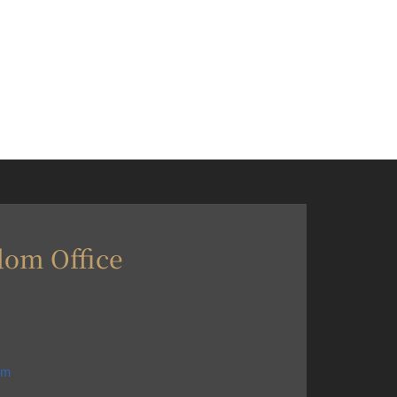
dom Office
om