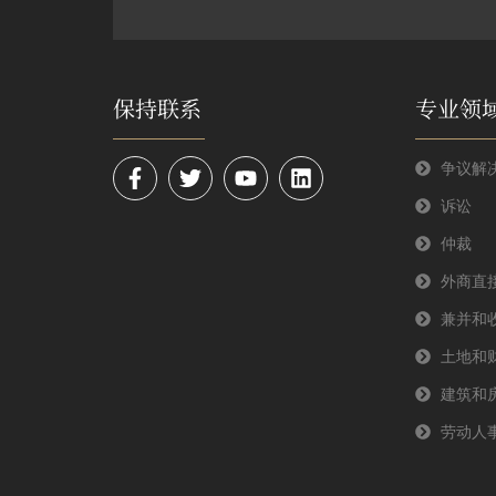
保持联系
专业领
F
T
Y
L
争议解
a
w
o
i
诉讼
c
i
u
n
e
t
t
k
仲裁
b
t
u
e
o
e
b
d
外商直
o
r
e
i
k
n
兼并和
-
土地和
f
建筑和
劳动人