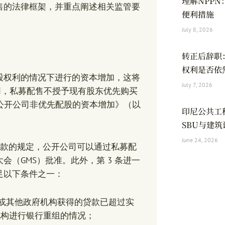
理解NPP
售的法律框架，并重点阐述相关监管要
便利措施
July 8, 2026
转正后辞职
权利是否依
股权利的情况下进行的资本增加，这将
July 7, 2026
同，私募配售不授予现有股东优先购买
 号法规《公开公司非优先配股的资本增加》（以
印尼公共工
SBU与建
June 24, 2026
款和第 2 款的规定，公开公司可以通过私募配
（GMS）批准。此外，第 3 条进一
足以下条件之一：
行或其他政府机构获得的贷款已超过实
机构进行银行重组的情况；