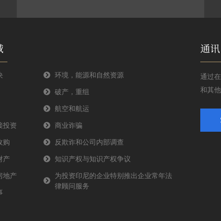
域
通讯
决
环境，能源和自然资源
通过在
和其他
破产，重组
航空和航运
接投资
商业诈骗
收购
反欺诈和公司内部调查
财产
知识产权与知识产权争议
房地产
为投资印尼的企业特别推出企业常年法
律顾问服务
事