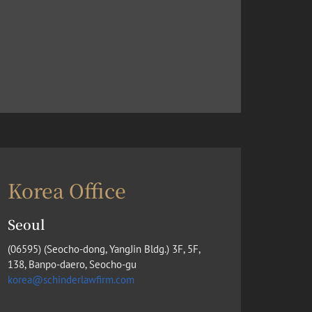
Korea Office
Seoul
(​06595) (Seocho-dong, YangJin Bldg.) 3F, 5F,
138, Banpo-daero, Seocho-gu
korea@schinderlawfirm.com