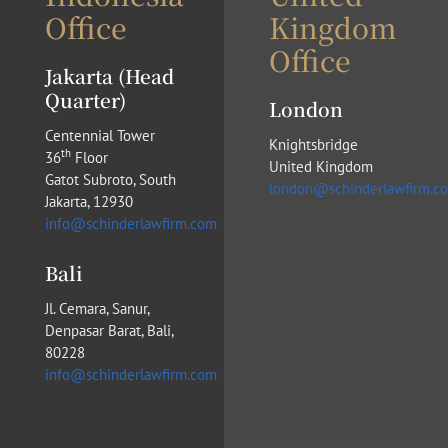
Office
Kingdom
Office
Jakarta (Head
Quarter)
London
Centennial Tower
Knightsbridge
th
36
Floor
United Kingdom
Gatot Subroto, South
london@schinderlawfirm.c
Jakarta, 12930
info@schinderlawfirm.com
Bali
Jl. Cemara, Sanur,
Denpasar Barat, Bali,
80228
info@schinderlawfirm.com