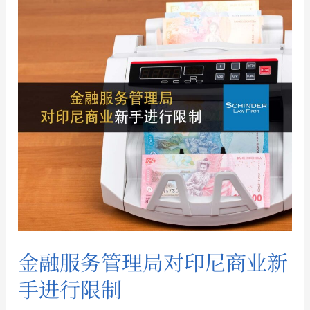
融
服
务
管
理
局
对
印
尼
商
业
新
手
金融服务管理局对印尼商业新
进
行
手进行限制
限