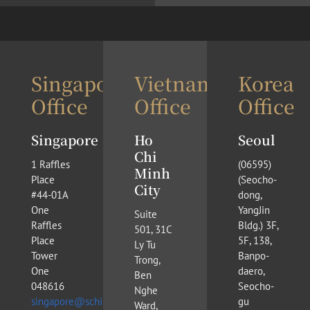
Singapore
Vietnam
Korea
Office
Office
Office
Singapore
Ho
Seoul
Chi
1 Raffles
(​06595)
Minh
Place
(Seocho-
City
#44-01A
dong,
One
YangJin
Suite
Raffles
Bldg.) 3F,
501, 31C
Place
5F, 138,
Ly Tu
Tower
Banpo-
Trong,
One
daero,
Ben
048616
Seocho-
Nghe
singapore@schinderlawfirm.com
gu
Ward,