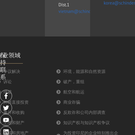
korea@schinder
Dist.1
vietnam@schinderlawfirm.com
专业领域
保
持
联
争议解决
环境，能源和自然资源
系
诉讼
破产，重组
F
T
Y
L
仲裁
航空和航运
a
w
o
i
外商直接投资
商业诈骗
c
i
u
n
e
t
t
k
兼并和收购
反欺诈和公司内部调查
b
t
u
e
o
e
b
d
土地和财产
知识产权与知识产权争议
o
r
e
i
建筑和房地产
为投资印尼的企业特别推出企
k
n