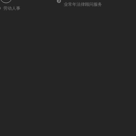
业常年法律顾问服务
-
劳动人事
f